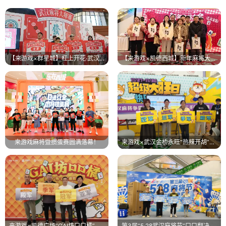
【来游戏×群星城】杠上开花·武汉麻将大师赛暨第四届528麻将节，圆满结束！
【来游戏×凯德西城】新年麻将大会圆满落幕！
来游戏麻将暨掼蛋赛圆满落幕！
来游戏×武汉金桥永旺“热辣开胡”麻将比赛圆满结束！
来游戏×凯德广场“GAI坊口口橘”国庆麻将大赛圆满落幕！
第3届“5·28武汉麻将节”口口翻决赛圆满落幕！