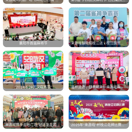
襄阳市首届麻将节
来游戏智竞馆枝江店 x 枝江国贸麻将节
“2024·5·28武汉麻将节”
温杯烫盏，肆意胡来！来游戏麻将赛圆满落幕！
来游戏携手金地广场“好运龙龙武汉麻将赛”点燃线下激情
2025年“来游戏”杯枝江花牌比赛圆满落幕！