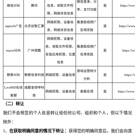
微信登录，分
微信SDK
腾讯
信息，读取文件权
是
https://ww
享，支付功能
限，网络状态信息
网络权限，设备信
看激励视频广
sigmob广告
北京创智汇聚
是
https://ww
息，网络状态信息
告得奖励
网络权限，设备信
息，读取文件权限，
看激励视频广
toponSDK
广州塔酷
是
https://
安装应用权限，位置
告得奖励
信息
游戏运营统计
数数SDK
数数信息科技
网络权限，设备信息
是
https:/
分析
Live800在线
成都金铠甲科
网络权限、设备信息
客服
反馈
是
https://www
客服
技
（二）转让
我们不会将您的个人信息转让给任何公司、组织和个人，但以下情况
除外：
1、
在获取明确同意的情况下转让：
获得您的明确同意后，我们会向其