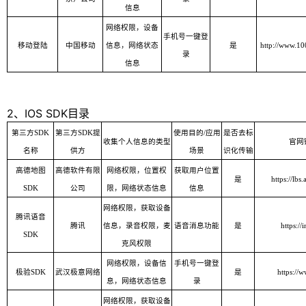
信息
网络权限，设备
手机号一键登
移动登陆
中国移动
信息，网络状态
是
http://www.10
录
信息
2、IOS SDK目录
第三方SDK
第三方SDK提
使用目的/应用
是否去标
收集个人信息的类型
官网
名称
供方
场景
识化传输
高德地图
高德软件有限
网络权限，位置权
获取用户位置
是
https://lb
SDK
公司
限，网络状态信息
信息
网络权限，获取设备
腾讯语音
腾讯
信息，录音权限，麦
语音消息功能
是
https://
SDK
克风权限
网络权限，设备信
手机号一键登
极验SDK
武汉极意网络
是
https://
息，网络状态信息
录
网络权限，获取设备