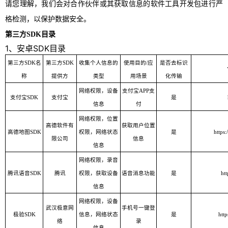
请您理解，我们会对合作伙伴或其获取信息的软件工具开发包进行严
格检测，以保护数据安全。
第三方
SDK目录
1、安卓SDK目录
第三方SDK名
第三方SDK
收集个人信息的
使用目的/应
是否去标识
称
提供方
类型
用场景
化传输
网络权限
，
设备
支付宝APP支
支付宝SDK
支付宝
是
信息
付
网络权限，位置
高德软件有
获取用户位置
高德地图SDK
权限
，
网络状态
是
https:
限公司
信息
信息
网络权限
，
录音
腾讯语音SDK
腾讯
权限
，
获取设备
语音消息功能
是
htt
信息
网络权限
，
设备
武汉极意网
手机号一键登
极验SDK
信息
，
网络状态
是
http
络
录
信息