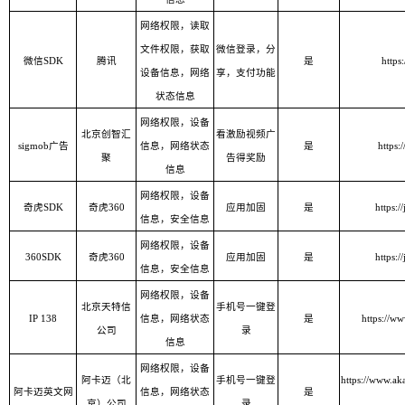
网络权限
，
读取
文件权限
，
获取
微信登录，分
微信SDK
腾讯
是
https
设备信息
，
网络
享，支付功能
状态信息
网络权限，设备
北京创智汇
看激励视频广
sigmob广告
信息，网络状态
是
https:
聚
告得奖励
信息
网络权限，设备
奇虎SDK
奇虎360
应用加固
是
https:/
信息，安全信息
网络权限，设备
360SDK
奇虎360
应用加固
是
https:/
信息，安全信息
网络权限，设备
北京天特信
手机号一键登
IP 138
信息，网络状态
是
https://w
公司
录
信息
网络权限，设备
阿卡迈（北
手机号一键登
https://www.ak
阿卡迈英文网
信息，网络状态
是
京）公司
录