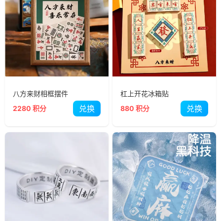
八方来财相框摆件
杠上开花冰箱贴
兑换
兑换
2280 积分
880 积分