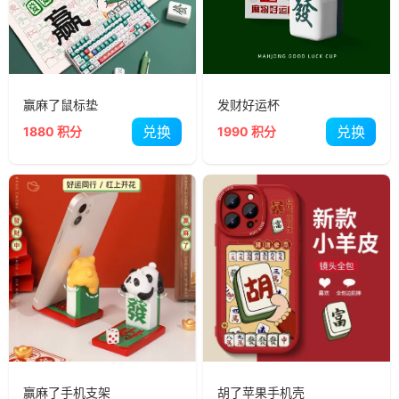
赢麻了鼠标垫
发财好运杯
兑换
兑换
1880 积分
1990 积分
赢麻了手机支架
胡了苹果手机壳