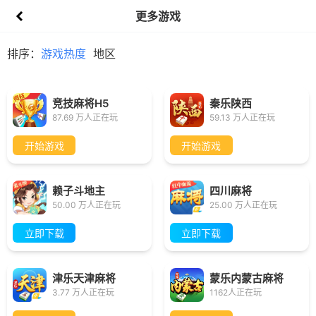
更多游戏
排序：
游戏热度
地区
竞技麻将H5
秦乐陕西
87.69 万人正在玩
59.13 万人正在玩
开始游戏
开始游戏
赖子斗地主
四川麻将
50.00 万人正在玩
25.00 万人正在玩
立即下载
立即下载
津乐天津麻将
蒙乐内蒙古麻将
3.77 万人正在玩
1162人正在玩