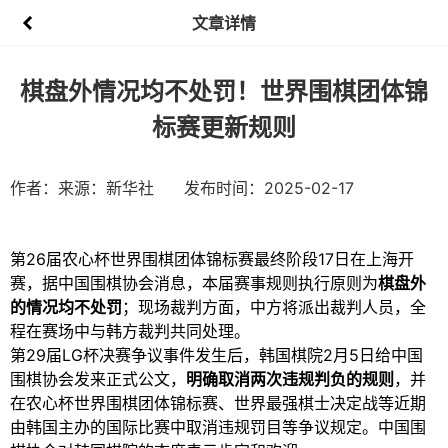
文章详情
棋盘外情况均不处罚！世界围棋团体锦
标赛更新规则
作者：来源：新华社
发布时间：2025-02-17
第26届农心杯世界围棋团体锦标赛最终阶段17日在上海开
赛，据中国围棋协会消息，本届赛事规则执行原则为
棋盘外
的情况均不处罚
；现场裁判方面，中方将派出裁判人员，全
程在赛场中与韩方裁判共同处理。
第29届LG杯决赛争议事件发生后，韩国棋院2月5日给中国
围棋协会发来正式公文，
明确取消两次违规判负的规则
，并
在农心杯世界围棋团体锦标赛、世界最强棋士决定战等近期
由韩国主办的国际比赛中取消违规罚目等争议规定。中国围